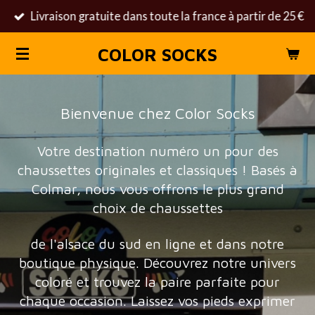
Livraison gratuite dans toute la france à partir de 25 €
Passer
au
COLOR SOCKS
contenu
principal
Bienvenue chez Color Socks
Votre destination numéro un pour des
chaussettes originales et classiques ! Basés à
Colmar, nous vous offrons le plus grand
choix de chaussettes
de l'alsace du sud en ligne et dans notre
boutique physique. Découvrez notre univers
coloré et trouvez la paire parfaite pour
chaque occasion. Laissez vos pieds exprimer