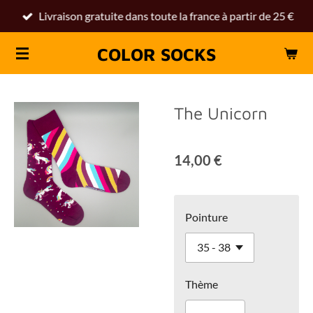
Livraison gratuite dans toute la france à partir de 25 €
Passer
au
COLOR SOCKS
contenu
principal
The Unicorn
14,00 €
Pointure
Thème