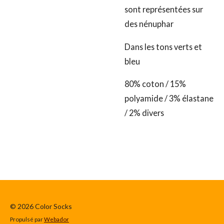
sont représentées sur
des nénuphar
Dans les tons verts et
bleu
80% coton / 15%
polyamide / 3% élastane
/ 2% divers
© 2026 Color Socks
Propulsé par
Webador