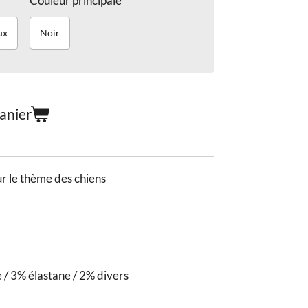
Couleur principale
ux
Noir
anier
r le thème des chiens
/ 3% élastane / 2% divers