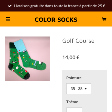
Livraison gratuite dans toute la france à partir de 25 €
Passer
au
COLOR SOCKS
contenu
principal
Golf Course
14,00 €
Pointure
Thème