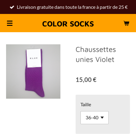
Livraison gratuite dans toute la france à partir de 25 €
Passer
au
COLOR SOCKS
contenu
principal
Chaussettes
unies Violet
15,00 €
Taille