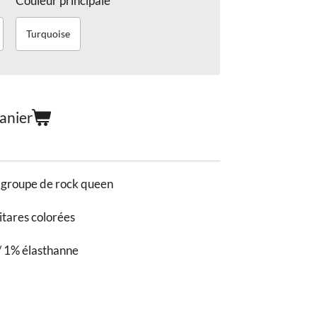
Couleur principale
Turquoise
anier
 groupe de rock queen
itares colorées
/ 1% élasthanne