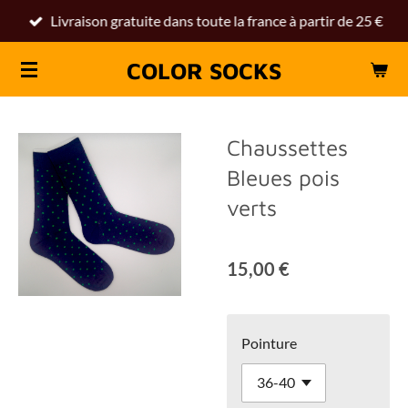
Livraison gratuite dans toute la france à partir de 25 €
Passer
au
COLOR SOCKS
contenu
principal
Chaussettes
Bleues pois
verts
15,00 €
Pointure