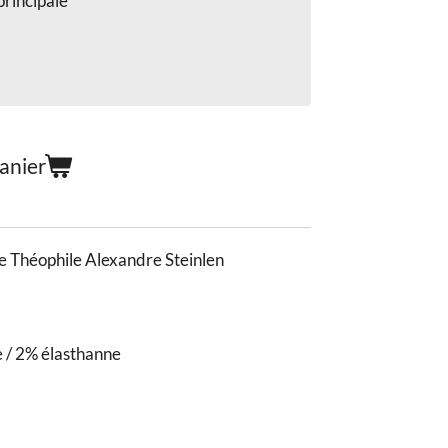
principale
anier
e Théophile Alexandre Steinlen
 / 2% élasthanne