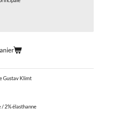
principale
anier
e Gustav Klimt
 / 2% élasthanne