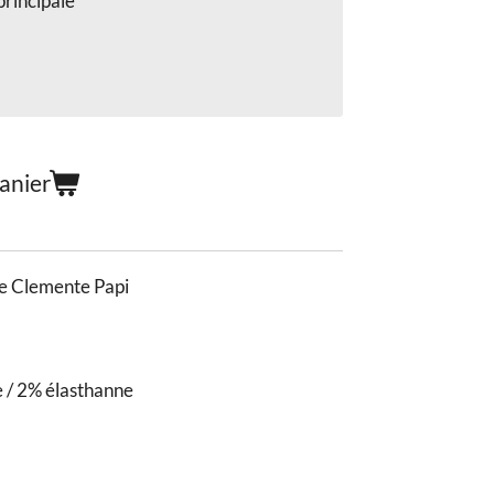
principale
anier
de Clemente Papi
 / 2% élasthanne