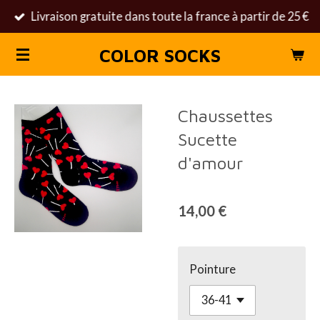
Livraison gratuite dans toute la france à partir de 25 €
Passer
au
COLOR SOCKS
contenu
principal
Chaussettes
Sucette
d'amour
14,00 €
Pointure